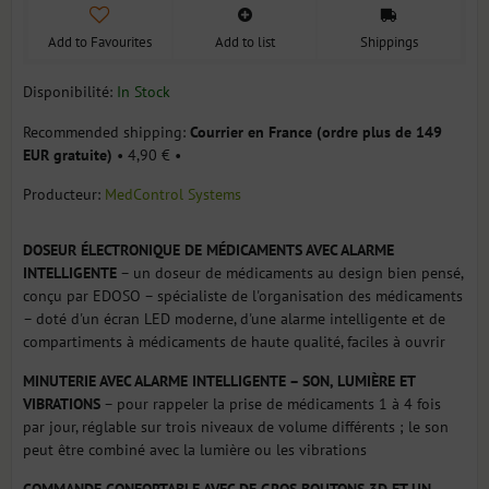
Add to Favourites
Add to list
Shippings
Disponibilité:
In Stock
Courrier en France (ordre plus de 149
EUR gratuite)
•
4,90 €
•
Producteur:
MedControl Systems
DOSEUR ÉLECTRONIQUE DE MÉDICAMENTS AVEC ALARME
INTELLIGENTE
– un doseur de médicaments au design bien pensé,
conçu par EDOSO – spécialiste de l'organisation des médicaments
– doté d'un écran LED moderne, d'une alarme intelligente et de
compartiments à médicaments de haute qualité, faciles à ouvrir
MINUTERIE AVEC ALARME INTELLIGENTE – SON, LUMIÈRE ET
VIBRATIONS
– pour rappeler la prise de médicaments 1 à 4 fois
par jour, réglable sur trois niveaux de volume différents ; le son
peut être combiné avec la lumière ou les vibrations
COMMANDE CONFORTABLE AVEC DE GROS BOUTONS 3D ET UN