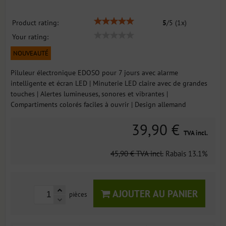
Product rating:
5
/
5
(
1
x)
Your rating:
NOUVEAUTÉ
Piluleur électronique EDOSO pour 7 jours avec alarme
intelligente et écran LED | Minuterie LED claire avec de grandes
touches | Alertes lumineuses, sonores et vibrantes |
Compartiments colorés faciles à ouvrir | Design allemand
39,90 €
TVA incl.
45,90 €
TVA incl.
Rabais
13.1%
AJOUTER AU PANIER
pièces