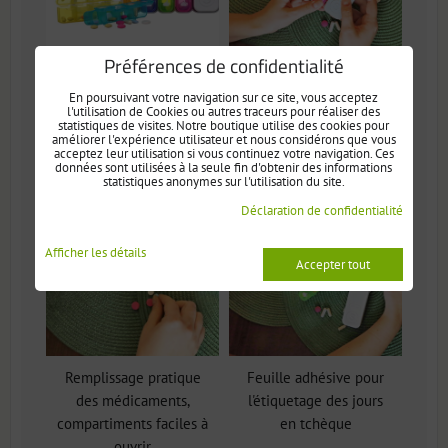
Préférences de confidentialité
En poursuivant votre navigation sur ce site, vous acceptez
Pilulier avec minuterie
Minuterie combinable
l'utilisation de Cookies ou autres traceurs pour réaliser des
LED et 7 compartiments
avec des bacs
statistiques de visites. Notre boutique utilise des cookies pour
améliorer l'expérience utilisateur et nous considérons que vous
acceptez leur utilisation si vous continuez votre navigation. Ces
données sont utilisées à la seule fin d'obtenir des informations
statistiques anonymes sur l'utilisation du site.
Déclaration de confidentialité
Afficher les détails
Accepter tout
Remplissage pratique
Feuille adhésive pour
des médicaments,
l'étiquetage des jours
compartiments faciles à
en tchèque
ouvrir