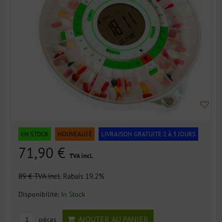
EN STOCK
NOUVEAUTÉ
LIVRAISON GRATUITE 2 À 3 JOURS
71,90 €
TVA incl.
89 €
TVA incl.
Rabais 19.2%
Disponibilité:
In Stock
AJOUTER AU PANIER
pièces