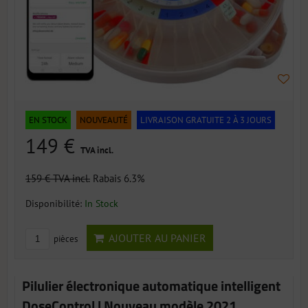
EN STOCK
NOUVEAUTÉ
LIVRAISON GRATUITE 2 À 3 JOURS
149 €
TVA incl.
159 €
TVA incl.
Rabais 6.3%
Disponibilité:
In Stock
AJOUTER AU PANIER
pièces
Pilulier électronique automatique intelligent
DoseControl | Nouveau modèle 2021