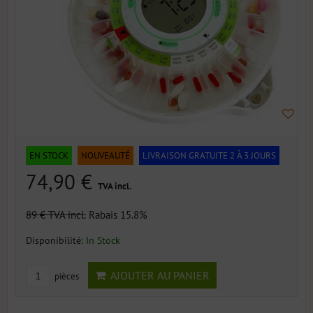
EN STOCK
NOUVEAUTÉ
LIVRAISON GRATUITE 2 À 3 JOURS
74,90 €
TVA incl.
89 €
TVA incl.
Rabais 15.8%
Disponibilité:
In Stock
AJOUTER AU PANIER
pièces