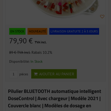
EN STOCK
NOUVEAUTÉ
LIVRAISON GRATUITE 2 À 3 JOURS
79,90 €
TVA incl.
89 €
TVA incl.
Rabais 10.2%
Disponibilité:
In Stock
AJOUTER AU PANIER
pièces
Pilulier BLUETOOTH automatique intelligent
DoseControl | Avec chargeur | Modèle 2021 |
Couvercle blanc | Modèles de dosage en