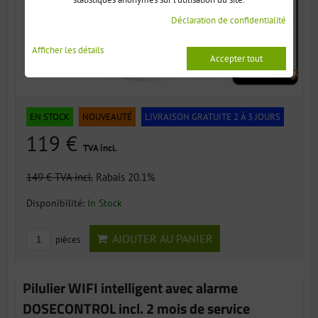
Déclaration de confidentialité
Afficher les détails
Accepter tout
EN STOCK
NOUVEAUTÉ
LIVRAISON GRATUITE 2 À 3 JOURS
119 €
TVA incl.
149 €
TVA incl.
Rabais 20.1%
Disponibilité:
In Stock
AJOUTER AU PANIER
pièces
Pilulier WIFI intelligent avec alarme
DOSECONTROL incl. 2 mois de service