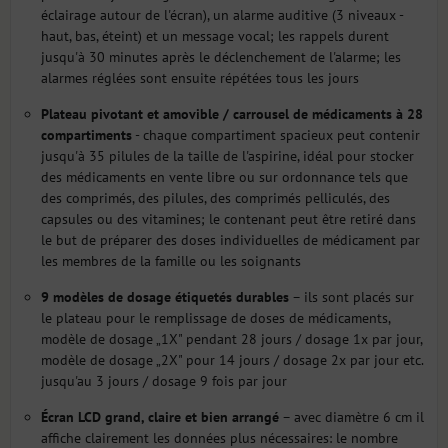
éclairage autour de l'écran), un alarme auditive (3 niveaux -
haut, bas, éteint) et un message vocal; les rappels durent
jusqu'à 30 minutes après le déclenchement de l'alarme; les
alarmes réglées sont ensuite répétées tous les jours
Plateau pivotant et amovible / carrousel de médicaments à 28
compartiments
- chaque compartiment spacieux peut contenir
jusqu'à 35 pilules de la taille de l'aspirine, idéal pour stocker
des médicaments en vente libre ou sur ordonnance tels que
des comprimés, des pilules, des comprimés pelliculés, des
capsules ou des vitamines; le contenant peut être retiré dans
le but de préparer des doses individuelles de médicament par
les membres de la famille ou les soignants
9 modèles de dosage étiquetés durables
– ils sont placés sur
le plateau pour le remplissage de doses de médicaments,
modèle de dosage „1X" pendant 28 jours / dosage 1x par jour,
modèle de dosage „2X" pour 14 jours / dosage 2x par jour etc.
jusqu'au 3 jours / dosage 9 fois par jour
Écran LCD grand, claire et bien arrangé
– avec diamètre 6 cm il
affiche clairement les données plus nécessaires: le nombre