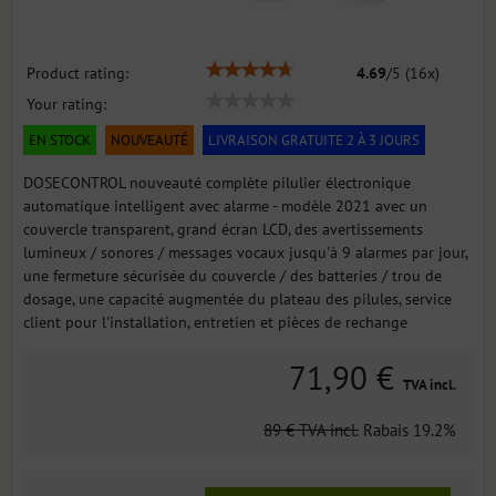
Product rating:
4.69
/
5
(
16
x)
Your rating:
EN STOCK
NOUVEAUTÉ
LIVRAISON GRATUITE 2 À 3 JOURS
DOSECONTROL nouveauté complète pilulier électronique
automatique intelligent avec alarme - modèle 2021 avec un
couvercle transparent, grand écran LCD, des avertissements
lumineux / sonores / messages vocaux jusqu'à 9 alarmes par jour,
une fermeture sécurisée du couvercle / des batteries / trou de
dosage, une capacité augmentée du plateau des pilules, service
client pour l'installation, entretien et pièces de rechange
71,90 €
TVA incl.
89 €
TVA incl.
Rabais
19.2%