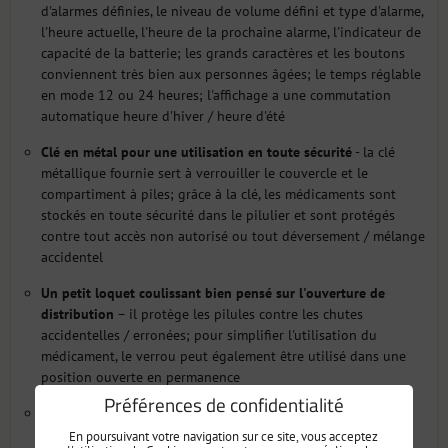
d'alarmes définies, le niveau de volume défini et type d'alarme,
l'heure actuelle, l'heure de la prochaine alarme, l'indicateur de
capacité de la batterie; les grands caractères et les boutons
conviennent très bien aux personnes âgées; le temps réglable
en mode 12 ou 24 heures; l'affichage a une commutation
automatique heure d'hiver / heure d'été
Clé en métal pour une utilisation en toute sécurité
- la clé
métallique fournie sert à verrouiller le couvercle et le
compartiment à piles; grâce à la clé, les médicaments sont
stockés en toute sécurité dans le pilulier et sont protégés
contre tout accès non autorisé ou tout déversement / mélange
accidentel
Un petit loquet coulissant bien pensé sur l'ouverture de
distribution
– il protège les pilules contre les chutes
accidentelles / erronées; pour simplifier l'utilisation du
médicament, le verrou peut également être utilisé dans une
position ouverte en permanence
Préférences de confidentialité
Couvercle verrouillable robuste
- disponible en couverture
blanche (le patient NE PEUT PAS voir les médicaments), mat
En poursuivant votre navigation sur ce site, vous acceptez