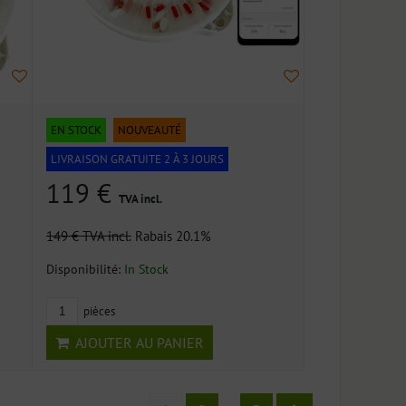
EN STOCK
NOUVEAUTÉ
LIVRAISON GRATUITE 2 À 3 JOURS
119 €
TVA incl.
149 €
TVA incl.
Rabais 20.1%
Disponibilité:
In Stock
pièces
AJOUTER AU PANIER