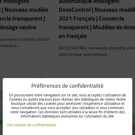
 intelligent
automatique intelligent
 | Nouveau modèle
DoseControl | Nouveau modè
rcle transparent |
2021 Français | Couvercle
dosage neutre
transparent | Modèles de dos
en français
veauté complète pilulier
omatique...
DOSECONTROL nouveauté complète pilul
électronique automatique...
Préférences de confidentialité
En poursuivant votre navigation sur ce site, vous acceptez l'utilisation de
Cookies ou autres traceurs pour réaliser des statistiques de visites. Notre
boutique utilise des cookies pour améliorer l'expérience utilisateur et
nous considérons que vous acceptez leur utilisation si vous continuez
votre navigation. Ces données sont utilisées à la seule fin d'obtenir des
informations statistiques anonymes sur l'utilisation du site.
Déclaration de confidentialité