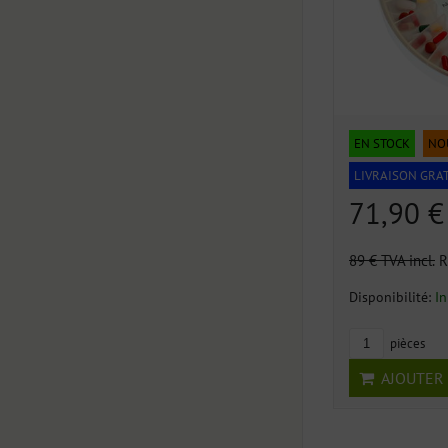
EN STOCK
NO
LIVRAISON GRAT
71,90 
89 €
TVA incl.
R
Disponibilité:
In
pièces
AJOUTER 