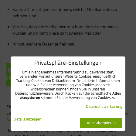
Kann sich nicht genau erinnern, welche Medikamente zu
nehmen sind
Vergisst, dass die Medikamente schon einmal genommen
wurden und nimmt diese zum zweiten Mal oder
Nimmt mehrere Dosen auf einmal
Privatsphäre-Einstellungen
Um ein angenehmes Interneterlebnis zu gewährleisten,
verwenden wir auf unserer Website Cookies, einschließlich
Tracking-Cookies von Drittanbietern. Detaillierte Informationen
und wie Sie der Verwendung von Cookies jederzeit
widersprechen können, finden Sie in unseren
Datenschutzhinweisen. Durch Klicken auf die Schaltfläche
Alles
akzeptieren
stimmen Sie der Verwendung von Cookies zu.
Datenschutzerklärung
Effektive Lösung für Probleme mit Gedächtnis-, Sichtstörungen
oder bei Einnahme von hohen Mengen von Medikamenten ist
der
Details anzeigen
Automatische Tablettenspender DoseControl
.
Alles akzeptieren
Der Automatische Tablettenspender DoseControl
eliminiert