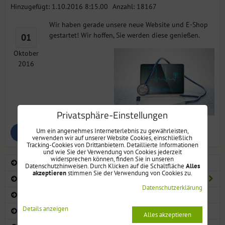
Hinzugefügt: 1.10.2016 8:15.00
Anzahl: 18167
Wir haben gerade unsere neue Website und E-Shop
gestartet! Wir hoffen, Sie werden diese genießen.
01
Oktober
2016
Privatsphäre-Einstellungen
Um ein angenehmes Interneterlebnis zu gewährleisten,
Bluesky
Twitter
Facebook
Pinterest
Reddit
LinkedIn
WhatsApp
E-
verwenden wir auf unserer Website Cookies, einschließlich
mail
Tracking-Cookies von Drittanbietern. Detaillierte Informationen
und wie Sie der Verwendung von Cookies jederzeit
widersprechen können, finden Sie in unseren
TABLETTENBOXEN FÜR 7 TAGE
Datenschutzhinweisen. Durch Klicken auf die Schaltfläche
Alles
akzeptieren
stimmen Sie der Verwendung von Cookies zu.
TABLETTENBOXEN AUTOMATISCH ELEKTRONISCH
Datenschutzerklärung
TABLETTENBOXEN MIT ALARM
Details anzeigen
DIGITALE PFLEGE ANWENDUNGEN
Alles akzeptieren