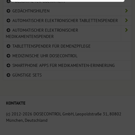
PULSOXIMETER ÜBERWACHT
GEDÄCHTNISHILFEN
AUTOMATISCHER ELEKTRONISCHER TABLETTENSPENDER
AUTOMATISCHER ELEKTRONISCHER
MEDIKAMENTENSPENDER
TABLETTENSPENDER FÜR DEMENZPFLEGE
MEDIZINISCHE UHR DOSECONTROL
SMARTPHONE APPS FÜR MEDIKAMENTEN-ERINNERUNG
GÜNSTIGE SETS
KONTAKTE
(c) 2012-2026 DOSECONTROL GmbH, Leopoldstraße 31, 80802
München, Deutschland