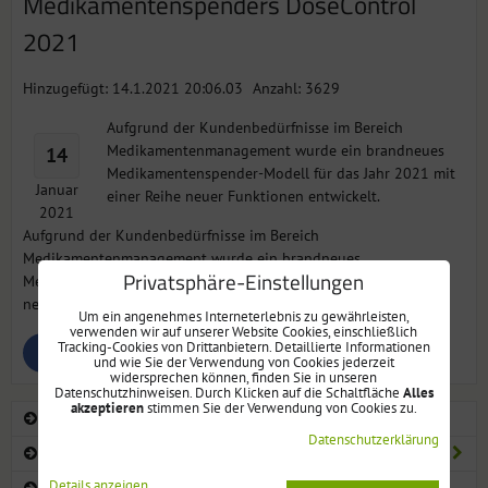
Medikamentenspenders DoseControl
2021
Hinzugefügt: 14.1.2021 20:06.03
Anzahl: 3629
Aufgrund der Kundenbedürfnisse im Bereich
Medikamentenmanagement wurde ein brandneues
14
Medikamentenspender-Modell für das Jahr 2021 mit
Januar
einer Reihe neuer Funktionen entwickelt.
2021
Aufgrund der Kundenbedürfnisse im Bereich
Medikamentenmanagement wurde ein brandneues
Privatsphäre-Einstellungen
Medikamentenspender-Modell für das Jahr 2021 mit einer Reihe
neuer Funktionen entwickelt.
Um ein angenehmes Interneterlebnis zu gewährleisten,
verwenden wir auf unserer Website Cookies, einschließlich
Tracking-Cookies von Drittanbietern. Detaillierte Informationen
Bluesky
Twitter
Facebook
Pinterest
Reddit
LinkedIn
WhatsApp
E-
und wie Sie der Verwendung von Cookies jederzeit
mail
widersprechen können, finden Sie in unseren
Datenschutzhinweisen. Durch Klicken auf die Schaltfläche
Alles
akzeptieren
stimmen Sie der Verwendung von Cookies zu.
TABLETTENBOXEN FÜR 7 TAGE
Datenschutzerklärung
TABLETTENBOXEN AUTOMATISCH ELEKTRONISCH
Details anzeigen
TABLETTENBOXEN MIT ALARM