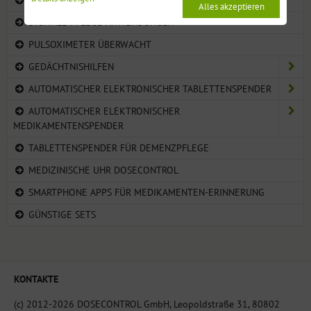
Alles akzeptieren
DIGITALE PFLEGE ANWENDUNGEN
PULSOXIMETER ÜBERWACHT
GEDÄCHTNISHILFEN
AUTOMATISCHER ELEKTRONISCHER TABLETTENSPENDER
AUTOMATISCHER ELEKTRONISCHER
MEDIKAMENTENSPENDER
TABLETTENSPENDER FÜR DEMENZPFLEGE
MEDIZINISCHE UHR DOSECONTROL
SMARTPHONE APPS FÜR MEDIKAMENTEN-ERINNERUNG
GÜNSTIGE SETS
KONTAKTE
(c) 2012-2026 DOSECONTROL GmbH, Leopoldstraße 31, 80802